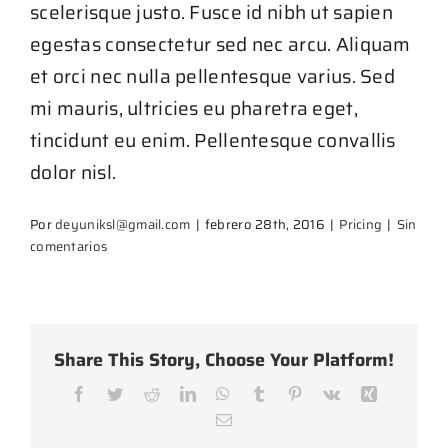
scelerisque justo. Fusce id nibh ut sapien
egestas consectetur sed nec arcu. Aliquam
et orci nec nulla pellentesque varius. Sed
mi mauris, ultricies eu pharetra eget,
tincidunt eu enim. Pellentesque convallis
dolor nisl.
Por
deyuniksl@gmail.com
|
febrero 28th, 2016
|
Pricing
|
Sin
comentarios
Share This Story, Choose Your Platform!
Facebook
Twitter
Reddit
LinkedIn
WhatsApp
Tumblr
Pinterest
Vk
Xing
Correo
electrónico