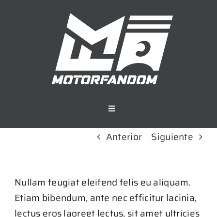
Saltar
al
contenido
Toggle
Navigation
Motorfandom
Anterior
Siguiente
Eventos
Nullam feugiat eleifend felis eu aliquam.
Etiam bibendum, ante nec efficitur lacinia,
Sobre nosotros
lectus eros laoreet lectus, sit amet ultricies