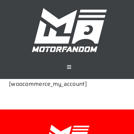
Saltar
al
contenido
Toggle
Navigation
[woocommerce_my_account]
Motorfandom
Eventos
Sobre nosotros